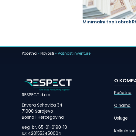
Minimalni topli obrok R
Početna
»
Novosti
»
Važnost inventure
O KOMPA
Početna
RESPECT d.o.o.
Envera Šehovića 34
O nama
71000 Sarajevo
Bosna i Hercegovina
Usluge
Reg. br. 65-01-0190-10
Kalkulatori
ID: 4201553450004