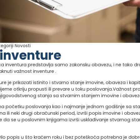
tegoriji
Novosti
inventure
lica inventura predstavlja samo zakonsku obavezu, i ne tako dr
taknuti važnost inventure .
 je prikazati istinito i stvarno stanje imovine, obaveza i kapi
eme otkriju propusti ili prevare u toku poslovanja.Važnost pr
njigovodstvenog stanja sa stvarnim stanjem imovine i obavez
 na početku poslovanja kao i najmanje jednom godišnje sa s
 ili neki drugi obračunski period, izvrši popis imovine i obave
te da se u poslovnim knjigama izvrši usklađivanje stvarnog st
vilo popis u što kraćem roku i bez poteškoća potrebna je dob