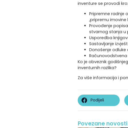
inventure se provodi kro
Pripremne radnje 
,pripremu imovine 
Provođenje popisa 
stvarnog stanja u p
Usporedba knjigovo
Sastavljanje izvješ
Donošenje odluke 
Računovodstvena e
Ko je obveznik godišnje
inventurnih razlika?
Za više informacija i p
Podijeli
Povezane novosti