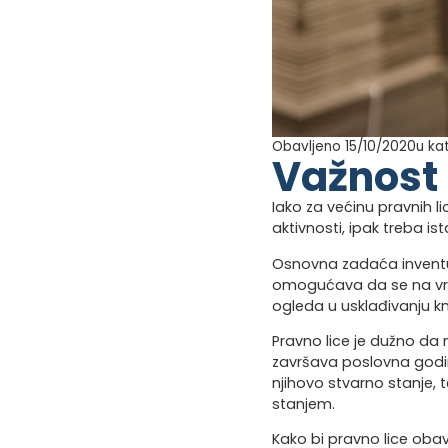
Obavljeno 15/10/2020
u ka
Važnost 
Iako za većinu pravnih 
aktivnosti, ipak treba is
Osnovna zadaća inventure
omogućava da se na vrij
ogleda u usklađivanju k
Pravno lice je dužno da
završava poslovna godina
njihovo stvarno stanje, 
stanjem.
Kako bi pravno lice oba