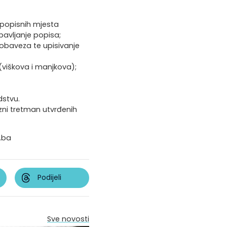
 popisnih mjesta
bavljanje popisa;
 obaveza te upisivanje
(viškova i manjkova);
dstvu.
zni tretman utvrđenih
.ba
Podijeli
Sve novosti