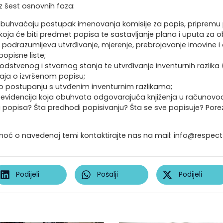
z šest osnovnih faza:
obuhvaćaju postupak imenovanja komisije za popis, pripremu
koja će biti predmet popisa te sastavljanje plana i uputa za o
podrazumijeva utvrđivanje, mjerenje, prebrojavanje imovine i
opisne liste;
dstvenog i stvarnog stanja te utvrđivanje inventurnih razlika 
taja o izvršenom popisu;
o postupanju s utvđenim inventurnim razlikama;
videncija koja obuhvata odgovarajuća knjiženja u računovo
g popisa? Šta predhodi popisivanju? Šta se sve popisuje? Pore
omoć o navedenoj temi kontaktirajte nas na mail: info@respect
Podijeli
Pošalji
Podijeli