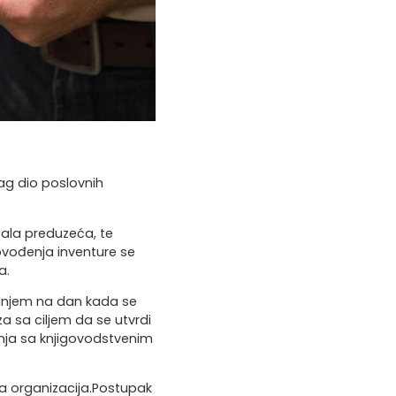
ag dio poslovnih
tala preduzeća, te
ovođenja inventure se
a.
tanjem na dan kada se
za sa ciljem da se utvrdi
anja sa knjigovodstvenim
ra organizacija.Postupak