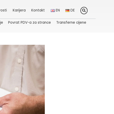
osti
Karijera
Kontakt
EN
DE
je
Povrat PDV-a za strance
Transferne cijene