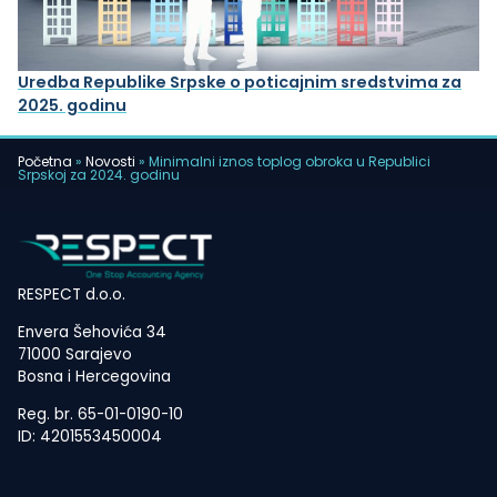
Uredba Republike Srpske o poticajnim sredstvima za
2025. godinu
Početna
»
Novosti
»
Minimalni iznos toplog obroka u Republici
Srpskoj za 2024. godinu
RESPECT d.o.o.
Envera Šehovića 34
71000 Sarajevo
Bosna i Hercegovina
Reg. br. 65-01-0190-10
ID: 4201553450004