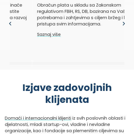
Obračun plata u skladu sa Zakonskom
Za
regulativom FBiH, RS, DB, bazirana na Vašim
po
oj
potrebama i zahtjevima s ciljem bržeg i lakšeg
n
pristupa svim informacijama.
z
Saznaj više
S
Izjave zadovoljnih
klijenata
Domaći i internacionalni klijenti
iz svih poslovnih oblasti i
djelatnosti, mladi startup-ovi, vladine i nevladine
organizacije, kao i fondacije sa plemenitim ciljevima su