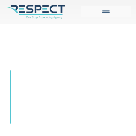
Dobro došli u
kompaniju Respect
d.o.o.
Kao kompanija njegujemo model
One-stop
accounting agency
– Prednost koju
ostvaruju naši klijenti predstavlja skup svih
potrebnih finansijsko-računovodstvenih usluga
na jednom mjestu koje su im potrebne u
poslovnom procesu od otvaranje, kroz
poslovanje, do zatvaranja kompanije!