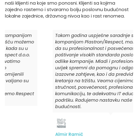
naši klijenti na koje smo ponosni. Klijenti sa kojima
zajedno rastemo i stvaramo bolju poslovnu budućnost
lokalne zajednice, državnog nivoa kao i rast renomea.
Tokom godina uspješne saradnje sa
kompanijom Plastron/Respect, možemo potvrditi
da su profesionalnost i posvećenost klijentu, te
poštivanje visokih standarda poslovanja glavne
odlike kompanije. Mladi i profesionalni timovi su
uvijek spremni da pomognu i odgovore na naše
izazovne zahtjeve, kao i da predvide buduća
kretanja na tržištu. Veoma cijenimo njihovu
stručnost, posvećenost, profesionalnu
komunikaciju, te adekvatnu IT educiranost i
podršku. Radujemo nastavku naše saradnje i u
budućnosti.
Almir Ramić