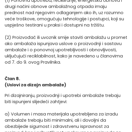
(1) Ponovna upotreba, recikliranje, energetska obnova i
drugi načini obnove ambalažnog otpada imaju
prednost nad njegovim odlaganjem ako ih, uz razumno
veće troškove, omogućuju tehnologije i postupci, koji su
uspješno testirani u praksi i dostupni na tržištu.
(2) Proizvođač ili uvoznik smije staviti ambalažu u promet
ako ambalaža ispunjava uslove o proizvodnji i sastavu
ambalaže i o ponovnoj upotrebljivosti i obnovljivosti,
uključujući reciklabilnost, kako je navedeno u članovima
od 7. do 9. ovog Pravilnika.
Član 8.
(Uslovi za dizajn ambalaže)
Pri dizajniranju, proizvodnji i upotrebi ambalaže trebaju
biti ispunjeni slijedeći zahtjevi:
a) Volumen i masa materijala upotrebljena za izradu
ambalaže trebaju biti minimalni, ali i dovoljni da
obezbijede sigurnost i zdravstvenu ispravnost za