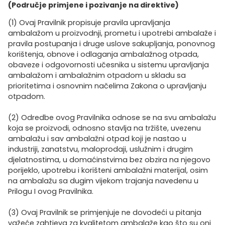
(Područje primjene i pozivanje na direktive)
(1) Ovaj Pravilnik propisuje pravila upravljanja
ambalažom u proizvodnji, prometu i upotrebi ambalaže i
pravila postupanja i druge uslove sakupljanja, ponovnog
korištenja, obnove i odlaganja ambalažnog otpada,
obaveze i odgovornosti učesnika u sistemu upravljanja
ambalažom i ambalažnim otpadom u skladu sa
prioritetima i osnovnim načelima Zakona o upravljanju
otpadom.
(2) Odredbe ovog Pravilnika odnose se na svu ambalažu
koja se proizvodi, odnosno stavlja na tržište, uvezenu
ambalažu i sav ambalažni otpad koji je nastao u
industriji, zanatstvu, maloprodaji, uslužnim i drugim
djelatnostima, u domaćinstvima bez obzira na njegovo
porijeklo, upotrebu i korišteni ambalažni materijal, osim
na ambalažu sa dugim vijekom trajanja navedenu u
Prilogu I ovog Pravilnika.
(3) Ovaj Pravilnik se primjenjuje ne dovodeći u pitanja
važeće zahtjeva za kvalitetom ambalaže kao što su oni