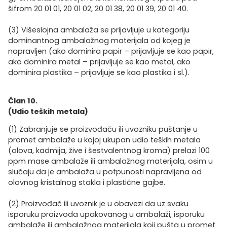
šifrom 20 01 01, 20 01 02, 20 01 38, 20 01 39, 20 01 40.
(3) Višeslojna ambalaža se prijavljuje u kategoriju
dominantnog ambalažnog materijala od kojeg je
napravljen (ako dominira papir – prijavljuje se kao papir,
ako dominira metal – prijavljuje se kao metal, ako
dominira plastika – prijavljuje se kao plastika i sl.).
Član 10.
(Udio teških metala)
(1) Zabranjuje se proizvođaču ili uvozniku puštanje u
promet ambalaže u kojoj ukupan udio teških metala
(olova, kadmija, žive i šestvalentnog kroma) prelazi 100
ppm mase ambalaže ili ambalažnog materijala, osim u
slučaju da je ambalaža u potpunosti napravljena od
olovnog kristalnog stakla i plastične gajbe.
(2) Proizvođač ili uvoznik je u obavezi da uz svaku
isporuku proizvoda upakovanog u ambalaži, isporuku
ambalaže ili ambalažnog materijala koji pušta u promet