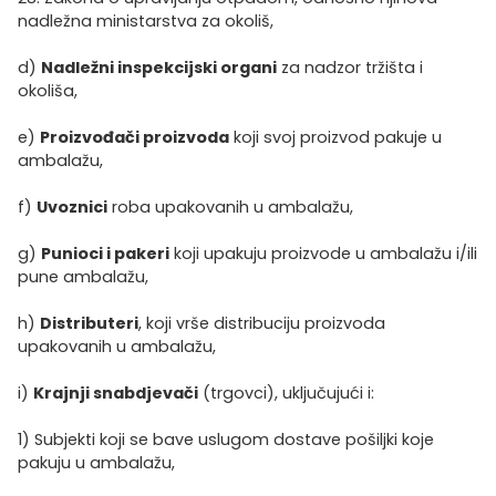
nadležna ministarstva za okoliš,
d)
Nadležni inspekcijski organi
za nadzor tržišta i
okoliša,
e)
Proizvođači proizvoda
koji svoj proizvod pakuje u
ambalažu,
f)
Uvoznici
roba upakovanih u ambalažu,
g)
Punioci i pakeri
koji upakuju proizvode u ambalažu i/ili
pune ambalažu,
h)
Distributeri
, koji vrše distribuciju proizvoda
upakovanih u ambalažu,
i)
Krajnji snabdjevači
(trgovci), uključujući i:
1) Subjekti koji se bave uslugom dostave pošiljki koje
pakuju u ambalažu,