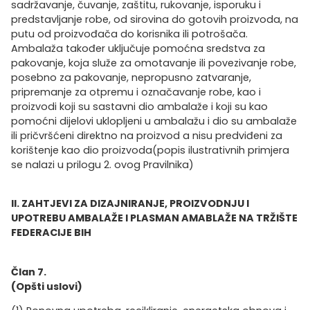
sadržavanje, čuvanje, zaštitu, rukovanje, isporuku i
predstavljanje robe, od sirovina do gotovih proizvoda, na
putu od proizvođača do korisnika ili potrošača.
Ambalaža također uključuje pomoćna sredstva za
pakovanje, koja služe za omotavanje ili povezivanje robe,
posebno za pakovanje, nepropusno zatvaranje,
pripremanje za otpremu i označavanje robe, kao i
proizvodi koji su sastavni dio ambalaže i koji su kao
pomoćni dijelovi uklopljeni u ambalažu i dio su ambalaže
ili pričvršćeni direktno na proizvod a nisu predviđeni za
korištenje kao dio proizvoda(popis ilustrativnih primjera
se nalazi u prilogu 2. ovog Pravilnika)
II. ZAHTJEVI ZA DIZAJNIRANJE, PROIZVODNJU I
UPOTREBU AMBALAŽE I PLASMAN AMABLAŽE NA TRŽIŠTE
FEDERACIJE BIH
Član 7.
(Opšti uslovi)