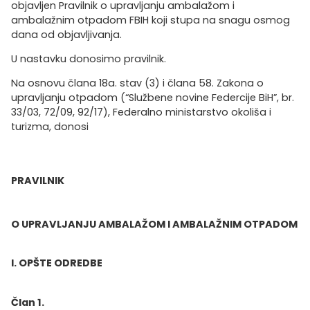
objavljen Pravilnik o upravljanju ambalažom i
ambalažnim otpadom FBIH koji stupa na snagu osmog
dana od objavljivanja.
U nastavku donosimo pravilnik.
Na osnovu člana 18a. stav (3) i člana 58. Zakona o
upravljanju otpadom (“Službene novine Federcije BiH”, br.
33/03, 72/09, 92/17), Federalno ministarstvo okoliša i
turizma, donosi
PRAVILNIK
O UPRAVLJANJU AMBALAŽOM I AMBALAŽNIM OTPADOM
I. OPŠTE ODREDBE
Član 1.