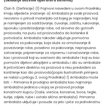
(Ukidanje dozvole operateru sistema)
Član 6. (Definicije) (1) Pojmovi navedeni u ovom Pravilniku imaju slijedeće značenje: a) Ambalaža je svaki proizvod, neovisno o prirodi materijala od kojeg je napravljen, koji je namijenjen za sadržavanje, čuvanje, zaštitu, rukovanje, isporuku i predstavljanje robe, od sirovina do gotovih proizvoda, na putu od proizvođača do korisnika ili potrošača. Ambalaža također uključuje pomoćna sredstva za pakovanje, koja služe za omotavanje ili povezivanje robe, posebno za pakovanje, nepropusno zatvaranje, pripremanje za otpremu i označavanje robe, kao i proizvodi koji su sastavni dio ambalaže i koji su kao pomoćni dijelovi uklopljeni u ambalažu i dio su ambalaže ili pričvršćeni direktno na proizvod a nisu predviđeni za korištenje kao dio proizvoda(popis ilustrativnih primjera se nalazi u prilogu 2. ovog Pravilnika) 1) Ambalaža može biti: – Primarna ili prodajna ambalaža kao najmanja ambalažna jedinica u kojoj se proizvod prodaje konačnom kupcu (čaše, vrećice, konzerve, boce, tegle, kutije, zdjele, tube i ostala slična ambalaža). Primarna ambalaža uključuje i posude za jelo i piće za jednokratnu upotrebu, te folije i kesice za umotavanje i pakovanje hrane. – Sekundarna ili zbirna ambalaža uključuje folije, kutije i slične omote i drugu ambalažu sa sastavnim dijelovima, koji okružuju ili povezuju nekoliko osnovnih prodajnih jedinica istih ili različitih vrsta na mjestu kupovanja, neovisno o tome da li se prodaje konačnom korisniku ili potrošaču zajedno sa robom ili se odstranjuje na mjestu kupovine. Sekundarna ambalaža namijenjena je distribuciji, skladištenju, transportu i dostavi robe ili prodaji krajnjem korisniku ili potrošaču te se može odstraniti s robe koju okružuje, a da se karakteristike robe ne promjene. Sekundarna ambalaža koja istovremeno vrši funkciju zbirne i prodajne ambalaže smatra se primarnom ambalažom. – Tercijarna ili transportna ambalaža uključuje bačve, sanduke, kante, vreće, palete, kutije i drugu ambalažu, čiji sastavni dijelovi sadrže ili povezuju velike količine osnovnih prodajnih jedinica robe u primarnoj ili sekundarnoj ambalaži, sa svrhom olakšavanja rukovanja i transporta proizvodima i zaštite robe od oštećenja na putu od proizvođača do maloprodaje ili od maloprodaje do krajnjeg korisnika ili potrošača. Tercijarna ambalaža koja istovremeno vrši funkciju transportne i prodajne ambalaže smatra se prodajnom ambalažom. b) Jednokratna ili nepovratna ambalaža je projektovana radi korištenja samo jednom. c) Povratna ambalaža je ambalaža koja se, nakon vraćanja od strane potrošača, ponovo koristi za istu namjenu i za čiji povrat se jamči vraćanje depozita ili kaucije. d) Ambalažni materijal je materijal različitog svojstva od kojeg se pravi ambalaža, kao što su papir, karton, plastika, drvo, metal, staklo, kompozitni materijali i itd. e) Višeslojni materijali (kompoziti) su ambalažni materijali koji se sastoje od nekoliko slojeva različitih materijala koji se ne mogu razdvojiti ručno ili na neki drugi način. f) Ambalaža koja sadrži ostatke opasnih materija i/ili je onečišćena opasnim materijama je otpad koji je naveden u listi otpada kao opasni prema Pravilniku o kategorijama otpada sa listama (“Službene novine Federacije BiH”, broj 9/05) oznake 15 01 10*. 1) Ovakva ambalaža sadrži slijedeće oznake: – korozivno/nagrizajuće/nadražujuće/reaktivno, – zapaljivo/podržava gorenje, – otrovno/toksično, – eksplozivno/oksidirajuće, – štetno/opasno za okoliš, – otpuštanje otrovnih plinova, – kancerogeno/mutageno/infektivno. 2) U ovu ambalažu spada i ambalaža od korištenja pesticida i drugih sredstava za poljoprivredne svrhe. g) Ambalažni otpad je ambalaža ili ambalažni materijal koji se ne može iskoristiti u prvobitne svrhe. h) Komunalni ambalažni otpad je otpad od primarne i sekundarne ambalaže koji nastaje kao otpad u domaćinstvima ili industriji, zanatskim djeltanostima, uslužnim ili drugim djelatnostima, a koji je sličan otpadu iz domaćinstva u pogledu njegove prirode i sastava. Prema Pravilniku o kategorijama otpada sa listama (“Službene novine Federacije BiH”, broj 9/05) oznake su 20 01 01, 20 01 02, 20 01 38, 20 01 39, 20 01 40. i) Ambalažni otpad koji nije komunalni je otpad od primarne, sekundarne ili tercijarne ambalaže koji nastaje kao otpad u procesu proizvodnje, maloprodaji, uslužnim i drugim djelatnostima koji nije sakupljen kroz sistem sakupljanja koji organizuje komunalno preduzeće, odnosno drugo pravno lice ili poduzetnik. j) Upravljanje ambalažnim otpadom je planiranje, organizovanje i provođenje aktivnosti vezanih za sakupljanje, transport, skladištenje, tretman i odlaganje ambalažnog otpada, uključujući i nadzor nad tim aktivnostima i brigu o postrojenjima za upravljanje otpadom nakon njihovog zatvaranja. k) Prevencija je smanjenje količine upotrebljenog materijala tokom procesa proizvodnje ambalaže, stavljanja u promet, distribucije, korištenja i uklanjanja, posebno poboljšanjem proizvoda i razvojem novih tehnologija, te smanjenje sadržaja opasnih materija u materijalima. l) Sakupljanje ambalažnog otpada podrazumjeva sakupljanje ambalažnog otpada radi transporta na lokaciju daljeg tretmana m) Ponovna upotreba ambalaže je svaki postupak kojim se ambalaža, proizvedena tako da tokom svoga vijeka trajanja može biti jednom ili više puta ponovno korištena, pomoću dodatnih proizvoda za pakovanje, ili bez njihove upotrebe, ponovno puni ili koristi na neki drugi način za namjenu za koju je i proizvedena. n) Obnova ili iskorištenje je svaki postupak ponovne obrade otpada radi njegovog ponovnog korištenja u materijalne i energetske svrhe. o) Recikliranje ambalažnog otpada obuhvata postupke prerade ambalažnog otpada u sekundarne sirovine za proizvodnju nove ambalaže ili za druge namjene, uključujući organsko recikliranje ambalažnog otpada, ali isključujući energetsku obnovu. p) Organsko recikliranje ambalažnog otpada predstavlja aerobni (kompostiranje) i anaerobni (biometanizacija) postupak prerade biorazgradivih dijelova ambalažnog otpada, u kontrolisanim uslovima, uz korištenje mikroorganizama, tako da nastaju stabilne organske materije i metan. Odlaganje ambalažnog otpada na posebno uređene deponije, ne smatra se oblikom organske reciklaže. r) Energetsko korištenje ambalažnog otpada je postupak korištenja ambalažnog otpada u kojem se gorivi ambalažni otpad koristi sam ili zajedno s drugim otpadom za proizvodnju energije, kroz direktno spaljivanje i iskorištavanje dobivene toplote. s) Odlaganje ambalažnog otpada je bilo koji postupak ili metoda postupanja sa ambalažnim otpadom, kada ne postoji mogućnost obnove, reciklaže, prerade, direktnog ponovnog korištenja ili upotrebe kao alternativnog izvora energije u skladu sa Zakonom o upravljanju otpadom. t) Produžena odgovornost proizvođača je princip u okolišnoj politici u kojem se odgovornost proizvođača za proizvod produžava na post – potrošačku fazu životnog ciklusa proizvoda, tj. odgovornost se produžava na ambalažni otpad koji nastaje nakon konzumiranja proizvoda koji su proizvođači upakovali u ambalažu i plasirali na tržište. u) Ciljevi za reciklažu i/ili iskorištenje su propisane količine ambalažnog otpada izražene u procentima u odnosu na ukupno proizvedene i/ili uvezene količine proizvoda prijavljene operateru sistema, koje nakon upotrebe postaju ambalažni otpad, a koje u toku godine treba reciklirati i/ili iskoristiti”. v) Informacioni sistem upravljanja otpadom je informacioni sistem uspostavljen u Fondu koji omogućava elektronsko vođenje evidencije o kretanjima proizvoda koji postaju posebne kategorije otpada, kao i o kretanju otpada, a definiran je Uredbom o Informacionom sistemu upravljanja otpadom (“Službene novine Federacije BiH”, broj 97/18), (u daljem tekstu: informacioni sistem). z) Reciklažno dvorište je mjesto namijenjeno za razvrstavanje i privremeno skladištenje posebnih vrsta otpada pogodnih za reciklažu i opasnog otpada iz domaćinstva. (2) Subjekti koji učestvuju u plasiranju ambalaže na tržište su: a) Proizvođač je pravno lice koje proizvodi proizvod i koji ga upakuje u ambalažu te plasira na tržište samostalno ili putem distributera ili ga koristi za sopstvene potrebe; b) Uvoznik je pravno lice koje uvozi proizvod upakovan u ambalažu ili proizvod bez ambalaže koji naknadno upakuje u ambalažu te je plasira na tržište samostalno ili putem distributera ili ga koristi za sopstvene potrebe; c) Punilac i paker je pravno lice koje puni, pakuje ili prepakuje proizvode i robu u ambalažu koju je sam proizveo ili je preuzeo upakovanu ili u rifuznom stanju, te je nakon pakovanja plasira na tržište samostalno ili putem distributera ili ga koristi za sopstvene potrebe; d) Distributer je pravno lice koje stavlja u promet robu ili proizvod upakovan u ambalažu, nezavisno od toga da li je to lice istovremeno i proizvođač ambalažnog materijala, uvoznik, punilac, paker ili trgovac na veliko; e) Subjekti koji se bavi uslugom dostave pošiljki koje pakuju u ambalažu je pravno lice koje u svom poslovanju koristi ambalažu, f) Subjekti koji se kao posrednik između proizvođača ili trgovca i potrošača bavi kućnom dostavom hrane i roba široke potrošnje je pravno lice koje se bavi uslugom dostave hrane i roba široke potrošnje g) Subjekti koji vrši pakovanje hrane ili drugih roba široke potrošnje na prodajnom mjestu je pravno lice (restorani, coffee-to-go, smoothie barovi, cvjećare, točeni parfemi, bioskopi, gastro-odjeli) koje vrši kućnu dostavu direktno ili preko nekog od naprijed navedenih subjekata, h) Krajnji korisnik je svako pravno ili fizičko lice ili ustanova, tj. potrošači, uredi, škole, bolnice, restorani, kiosci, autobusni kolodvori, zračne luke, željeznički kolodvori, sportski kompleksi, trgovine, tvornice, poslovni i trgovački centri, sportski stadioni, i sl., koji u svrhu krajnje potrošnje ili konzumacije skidaju ambalažu sa robe ili je prazne tako da ona postaje ambalažni otpad primarne, sekundarne ili tericijarne ambalaže. i) Krajnji snabdjevač (trgovina) je pravno lice koje snabdijeva ambalažom ili upakovanom robom krajnjeg korisnika, neza