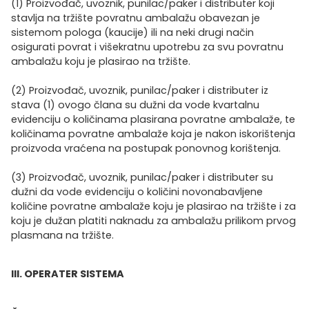
(1) Proizvođač, uvoznik, punilac/paker i distributer koji
stavlja na tržište povratnu ambalažu obavezan je
sistemom pologa (kaucije) ili na neki drugi način
osigurati povrat i višekratnu upotrebu za svu povratnu
ambalažu koju je plasirao na tržište.
(2) Proizvođač, uvoznik, punilac/paker i distributer iz
stava (1) ovogo člana su dužni da vode kvartalnu
evidenciju o količinama plasirana povratne ambalaže, te
količinama povratne ambalaže koja je nakon iskorištenja
proizvoda vraćena na postupak ponovnog korištenja.
(3) Proizvođač, uvoznik, punilac/paker i distributer su
dužni da vode evidenciju o količini novonabavljene
količine povratne ambalaže koju je plasirao na tržište i za
koju je dužan platiti naknadu za ambalažu prilikom prvog
plasmana na tržište.
III. OPERATER SISTEMA