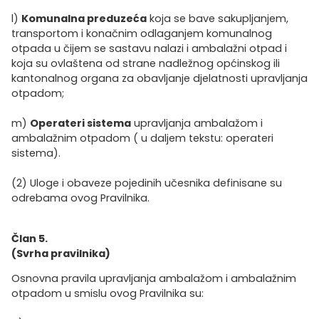
l)
Komunalna preduzeća
koja se bave sakupljanjem,
transportom i konačnim odlaganjem komunalnog
otpada u čijem se sastavu nalazi i ambalažni otpad i
koja su ovlaštena od strane nadležnog općinskog ili
kantonalnog organa za obavljanje djelatnosti upravljanja
otpadom;
m)
Operateri sistema
upravljanja ambalažom i
ambalažnim otpadom ( u daljem tekstu: operateri
sistema).
(2) Uloge i obaveze pojedinih učesnika definisane su
odrebama ovog Pravilnika.
Član 5.
(Svrha pravilnika)
Osnovna pravila upravljanja ambalažom i ambalažnim
otpadom u smislu ovog Pravilnika su: