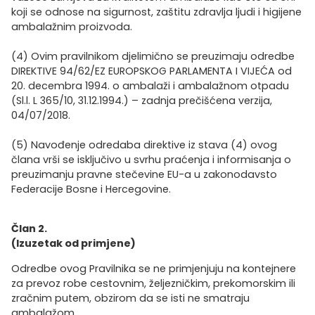
koji se odnose na sigurnost, zaštitu zdravlja ljudi i higijene
ambalažnim proizvoda.
(4) Ovim pravilnikom djelimično se preuzimaju odredbe
DIREKTIVE 94/62/EZ EUROPSKOG PARLAMENTA I VIJEĆA od
20. decembra 1994. o ambalaži i ambalažnom otpadu
(Sl.l. L 365/10, 31.12.1994.) – zadnja prečišćena verzija,
04/07/2018.
(5) Navođenje odredaba direktive iz stava (4) ovog
člana vrši se isključivo u svrhu praćenja i informisanja o
preuzimanju pravne stečevine EU-a u zakonodavsto
Federacije Bosne i Hercegovine.
Član 2.
(Izuzetak od primjene)
Odredbe ovog Pravilnika se ne primjenjuju na kontejnere
za prevoz robe cestovnim, željezničkim, prekomorskim ili
zračnim putem, obzirom da se isti ne smatraju
ambalažom.