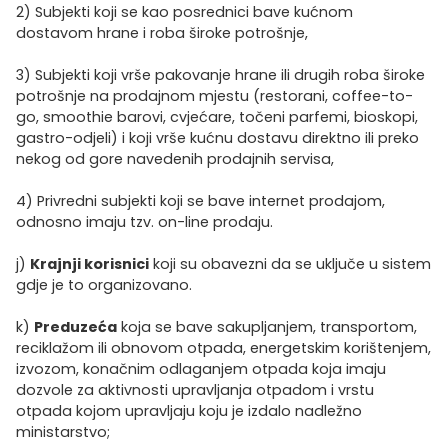
2) Subjekti koji se kao posrednici bave kućnom
dostavom hrane i roba široke potrošnje,
3) Subjekti koji vrše pakovanje hrane ili drugih roba široke
potrošnje na prodajnom mjestu (restorani, coffee-to-
go, smoothie barovi, cvjećare, točeni parfemi, bioskopi,
gastro-odjeli) i koji vrše kućnu dostavu direktno ili preko
nekog od gore navedenih prodajnih servisa,
4) Privredni subjekti koji se bave internet prodajom,
odnosno imaju tzv. on-line prodaju.
j)
Krajnji korisnici
koji su obavezni da se uključe u sistem
gdje je to organizovano.
k)
Preduzeća
koja se bave sakupljanjem, transportom,
reciklažom ili obnovom otpada, energetskim korištenjem,
izvozom, konačnim odlaganjem otpada koja imaju
dozvole za aktivnosti upravljanja otpadom i vrstu
otpada kojom upravljaju koju je izdalo nadležno
ministarstvo;