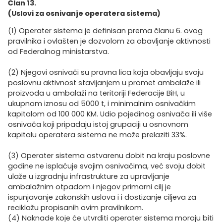
Član 13.
(Uslovi za osnivanje operatera sistema)
(1) Operater sistema je definisan prema članu 6. ovog
pravilnika i ovlašten je dozvolom za obavljanje aktivnosti
od Federalnog ministarstva.
(2) Njegovi osnivači su pravna lica koja obavljaju svoju
poslovnu aktivnost stavljanjem u promet ambalaže ili
proizvoda u ambalaži na teritoriji Federacije BiH, u
ukupnom iznosu od 5000 t, i minimalnim osnivačkim
kapitalom od 100 000 KM. Udio pojedinog osnivača ili više
osnivača koji pripadaju istoj grupaciji u osnovnom
kapitalu operatera sistema ne može prelaziti 33%.
(3) Operater sistema ostvarenu dobit na kraju poslovne
godine ne isplaćuje svojim osnivačima, već svoju dobit
ulaže u izgradnju infrastrukture za upravljanje
ambalažnim otpadom i njegov primarni cilj je
ispunjavanje zakonskih uslova i i dostizanje ciljeva za
reciklažu propisanih ovim pravilnikom.
(4) Naknade koje će utvrditi operater sistema moraju biti