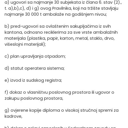
a) ugovori sa najmanje 30 subjekata iz člana 6. stav (2).,
t. a),b),c), d) i g) ovog Pravilnika, koji na tržište stavljaju
najmanje 30 000 t ambalaže na godišnjem nivou;
b) pred-ugovori sa ovlaštenim sakupljačima iz svih
kantona, odnosno reciklerima za sve vrste ambalažnih
materijala (plastika, papir, karton, metal, staklo, drvo,
višeslojni materijali);
c) plan upravljanja otpadom;
d) statut operatera sistema;
e) izvod iz sudskog registra;
f) dokaz o vlasništvu poslovnog prostora ili ugovor o
zakupu poslovnog prostora,
g) ovjerene kopije diploma o visokoj stručnoj spremi za
kadrove,