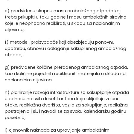
e) predviđenu ukupnu masu ambalažnog otpada koji
treba prikupiti u toku godine i masu ambalažnih sirovina
koje je neophodno reciklirati, u skladu sa nacionalnim
ciljevima,
f) metode i proizvođače koji obezbjeđuju ponovnu
upotrebu, obnovu i odlaganje sakupljenog ambalažnog
otpada,
g) predviđene količine prerađenog ambalažnog otpada,
kao i količine pojedinih recikliranih materijala u skladu sa
nacionalnim ciljevima.
h) planiranje razvoja infrastrukture za sakupljanje otpada
u odnosu na svih deset kantona koja uključuje zelene
otoke, reciklažna dvorišta, vozila za sakupljanje, recilažna
postrojenja i sl., i navodi se za svaku kalendarsku godinu
posebno,
i) cjenovnik naknada za upravljanje ambalažnim