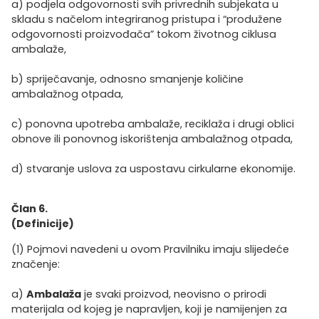
a) podjela odgovornosti svih privrednih subjekata u
skladu s načelom integriranog pristupa i “produžene
odgovornosti proizvođača” tokom životnog ciklusa
ambalaže,
b) spriječavanje, odnosno smanjenje količine
ambalažnog otpada,
c) ponovna upotreba ambalaže, reciklaža i drugi oblici
obnove ili ponovnog iskorištenja ambalažnog otpada,
d) stvaranje uslova za uspostavu cirkularne ekonomije.
Član 6.
(Definicije)
(1) Pojmovi navedeni u ovom Pravilniku imaju slijedeće
značenje:
a)
Ambalaža
je svaki proizvod, neovisno o prirodi
materijala od kojeg je napravljen, koji je namijenjen za