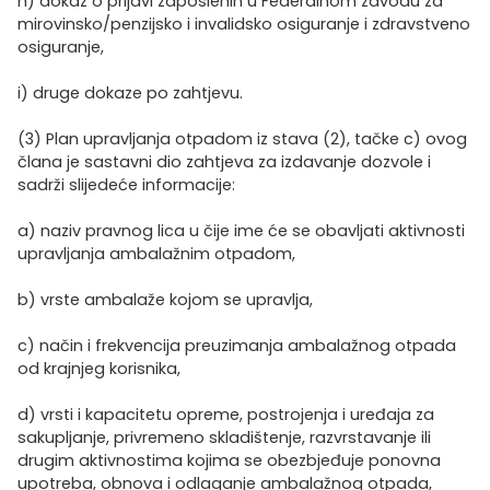
h) dokaz o prijavi zaposlenih u Federalnom zavodu za
mirovinsko/penzijsko i invalidsko osiguranje i zdravstveno
osiguranje,
i) druge dokaze po zahtjevu.
(3) Plan upravljanja otpadom iz stava (2), tačke c) ovog
člana je sastavni dio zahtjeva za izdavanje dozvole i
sadrži slijedeće informacije:
a) naziv pravnog lica u čije ime će se obavljati aktivnosti
upravljanja ambalažnim otpadom,
b) vrste ambalaže kojom se upravlja,
c) način i frekvencija preuzimanja ambalažnog otpada
od krajnjeg korisnika,
d) vrsti i kapacitetu opreme, postrojenja i uređaja za
sakupljanje, privremeno skladištenje, razvrstavanje ili
drugim aktivnostima kojima se obezbjeđuje ponovna
upotreba, obnova i odlaganje ambalažnog otpada,