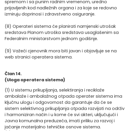
spremom i sa punim radnim vremenom, uredno
prijavljenih kod nadležnih organa i za koje se redovno
izmiruju doprinosi i zdravstveno osiguranje.
(8) Operateri sistema će planirati namjenski utrošak
sredstava Planom utroška sredstava usaglašenim sa
Federalnim ministarstvom jednom godišnje.
(9) Važeći cjenovnik mora biti javan i objavljuje se na
web stranici operatera sistema.
Član 14.
(Uloga operatera sistema)
(1) U sistemu prikupljanja, selektiranja i reciklaže
ambalaže i ambalažnog otpada operater sistema ima
ključnu ulogu i odgovornost da garantuje da će se
sistem selektivnog prikupljanja otpada razvijati na održiv
i harmoniziran način i u kome će svi akteri, uključujući i
Javna komunalna preduzeća, imati priliku za razvoj i
jačanje materijalno tehničke osnove sistema.