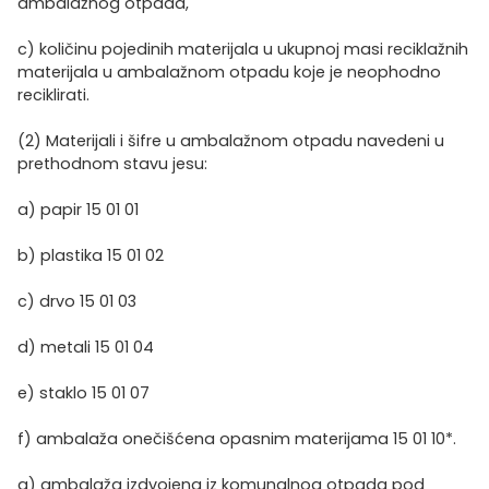
ambalažnog otpada,
c) količinu pojedinih materijala u ukupnoj masi reciklažnih
materijala u ambalažnom otpadu koje je neophodno
reciklirati.
(2) Materijali i šifre u ambalažnom otpadu navedeni u
prethodnom stavu jesu:
a) papir 15 01 01
b) plastika 15 01 02
c) drvo 15 01 03
d) metali 15 01 04
e) staklo 15 01 07
f) ambalaža onečišćena opasnim materijama 15 01 10*.
g) ambalaža izdvojena iz komunalnog otpada pod