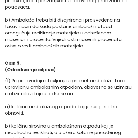
proizvod, kao i prihvatljivost upakovanog proizvoda za
potrošača.
b) Ambalaža treba biti dizajnirana i proizvedena na
takav način da kada postane ambalažni otpad
omogućuje recikliranje materijala u određenom
masenom procentu. Vrijednosti masenih procenata
ovise o vrsti ambalažnih materijala.
Član 9.
(Određivanje ciljeva)
(1) Pri proizvodnji i stavljanju u promet ambalaže, kao i
upravljanju ambalažnim otpadom, obavezno se uzimaju
u obzir ciljevi koji se odnose na:
a) količinu ambalažnog otpada koji je neophodno
obnoviti,
b) količinu sirovina u ambalažnom otpadu koji je
neophodno reciklirati, a u okviru količine prerađenog