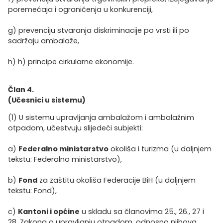
poremećaja i ograničenja u konkurenciji,
g) prevenciju stvaranja diskriminacije po vrsti ili po
sadržaju ambalaže,
h) h) principe cirkularne ekonomije.
Član 4.
(Učesnici u sistemu)
(1) U sistemu upravljanja ambalažom i ambalažnim
otpadom, učestvuju slijedeći subjekti:
a)
Federalno ministarstvo
okoliša i turizma (u daljnjem
tekstu: Federalno ministarstvo),
b)
Fond
za zaštitu okoliša Federacije BiH (u daljnjem
tekstu: Fond),
c)
Kantoni i općine
u skladu sa članovima 25., 26., 27 i
28. Zakona o upravljanju otpadom, odnosno njihova