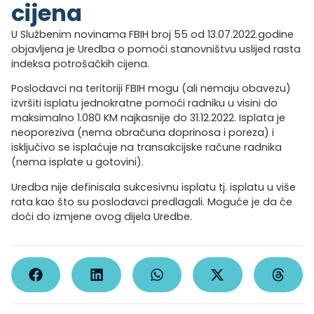
cijena
U Službenim novinama FBIH broj 55 od 13.07.2022.godine
objavljena je Uredba o pomoći stanovništvu uslijed rasta
indeksa potrošačkih cijena.
Poslodavci na teritoriji FBIH mogu (ali nemaju obavezu)
izvršiti isplatu jednokratne pomoći radniku u visini do
maksimalno 1.080 KM najkasnije do 31.12.2022. Isplata je
neoporeziva (nema obračuna doprinosa i poreza) i
isključivo se isplaćuje na transakcijske račune radnika
(nema isplate u gotovini).
Uredba nije definisala sukcesivnu isplatu tj. isplatu u više
rata kao što su poslodavci predlagali. Moguće je da će
doći do izmjene ovog dijela Uredbe.