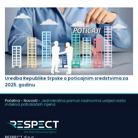
Uredba Republike Srpske o poticajnim sredstvima za
2025. godinu
Početna
»
Novosti
»
Jednokratna pomoć radnicima uslijed rasta
indeksa potrošačkih cijena
RESPECT d.o.o.