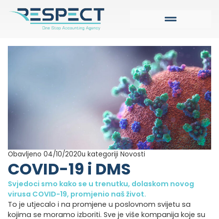
Obavljeno 04/10/2020
u kategoriji
Novosti
COVID-19 i DMS
Svjedoci smo kako se u trenutku, dolaskom novog
virusa COVID-19, promjenio naš život.
To je utjecalo i na promjene u poslovnom svijetu sa
kojima se moramo izboriti. Sve je više kompanija koje su