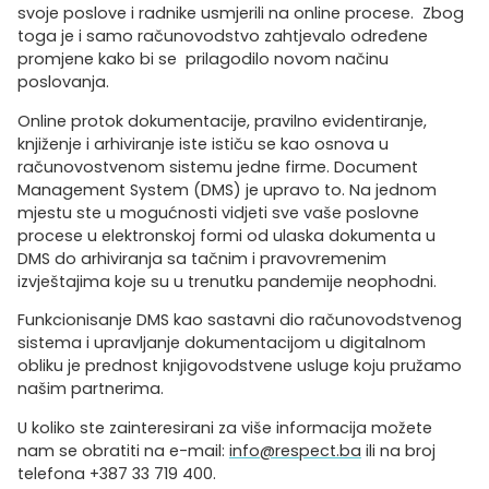
svoje poslove i radnike usmjerili na online procese. Zbog
toga je i samo računovodstvo zahtjevalo određene
promjene kako bi se prilagodilo novom načinu
poslovanja.
Online protok dokumentacije, pravilno evidentiranje,
knjiženje i arhiviranje iste ističu se kao osnova u
računovostvenom sistemu jedne firme. Document
Management System (DMS) je upravo to. Na jednom
mjestu ste u mogućnosti vidjeti sve vaše poslovne
procese u elektronskoj formi od ulaska dokumenta u
DMS do arhiviranja sa tačnim i pravovremenim
izvještajima koje su u trenutku pandemije neophodni.
Funkcionisanje DMS kao sastavni dio računovodstvenog
sistema i upravljanje dokumentacijom u digitalnom
obliku je prednost knjigovodstvene usluge koju pružamo
našim partnerima.
U koliko ste zainteresirani za više informacija možete
nam se obratiti na e-mail:
info@respect.ba
ili na broj
telefona +387 33 719 400.