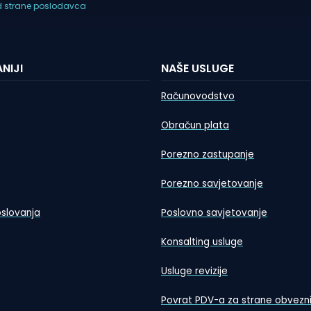
d strane poslodavca
NIJI
NAŠE USLUGE
Računovodstvo
Obračun plata
Porezno zastupanje
Porezno savjetovanje
oslovanja
Poslovno savjetovanje
Konsalting usluge
Usluge revizije
Povrat PDV-a za strane obvezn