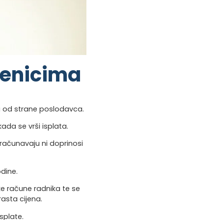
lenicima
ći od strane poslodavca.
ada se vrši isplata.
bračunavaju ni doprinosi
dine.
ske račune radnika te se
asta cijena.
splate.