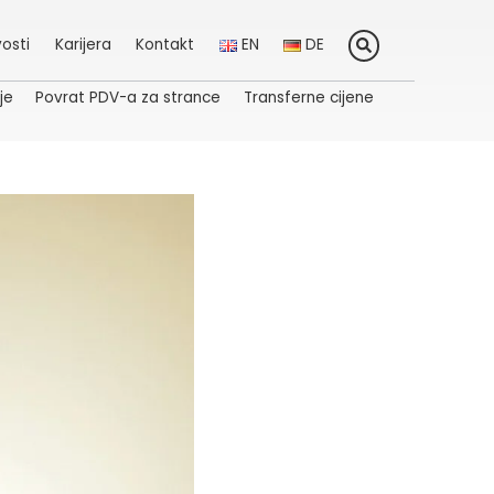
osti
Karijera
Kontakt
EN
DE
je
Povrat PDV-a za strance
Transferne cijene