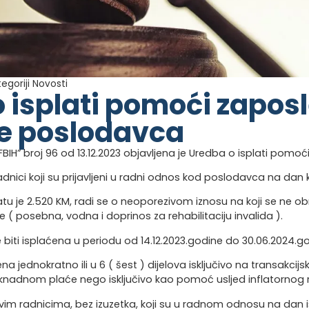
tegoriji
Novosti
 isplati pomoći zapos
ne poslodavca
IH” broj 96 od 13.12.2023 objavljena je Uredba o isplati pomo
adnici koji su prijavljeni u radni odnos kod poslodavca na dan k
atu je 2.520 KM, radi se o neoporezivom iznosu na koji se ne o
e ( posebna, vodna i doprinos za rehabilitaciju invalida ).
i isplaćena u periodu od 14.12.2023.godine do 30.06.2024.go
 jednokratno ili u 6 ( šest ) dijelova isključivo na transakcij
knadnom plaće nego isključivo kao pomoć usljed inflatornog r
 svim radnicima, bez izuzetka, koji su u radnom odnosu na dan i