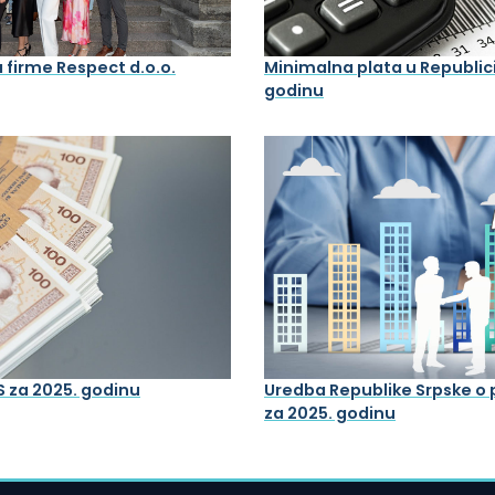
a firme Respect d.o.o.
Minimalna plata u Republici
godinu
S za 2025. godinu
Uredba Republike Srpske o
za 2025. godinu