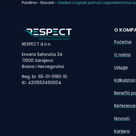
Početna
»
Novosti
»
Uredba o isplati pomoći zaposlenicima o
O KOMPA
Početna
RESPECT d.o.o.
Envera Šehovića 34
O nama
71000 Sarajevo
Bosna i Hercegovina
Usluge
Reg. br. 65-01-0190-10
Kalkulatori
ID: 4201553450004
Benefiti p
Reference
Novosti
Karijera