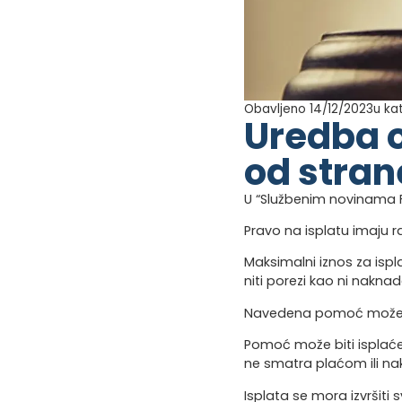
Obavljeno 14/12/2023
u ka
Uredba o
od stra
U “Službenim novinama FB
Pravo na isplatu imaju r
Maksimalni iznos za ispl
niti porezi kao ni naknad
Navedena pomoć može bit
Pomoć može biti isplaćena
ne smatra plaćom ili na
Isplata se mora izvršiti