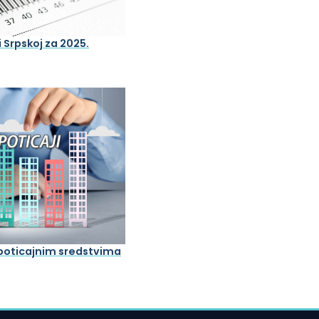
 Srpskoj za 2025.
 poticajnim sredstvima