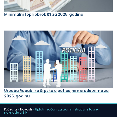
Minimalni topli obrok RS za 2025. godinu
Uredba Republike Srpske o poticajnim sredstvima za
2025. godinu
Početna
»
Novosti
»
Uplatni računi za administrativne takse i
naknade u BiH