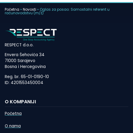
Početna
»
Novosti
»
Oglas za posao: Samostalni referent u
računovodstvu (m/ž)
RESPECT d.o.o.
Envera Šehovića 34
71000 Sarajevo
Bosna i Hercegovina
Reg. br. 65-01-0190-10
ID: 4201553450004
O KOMPANIJI
Početna
O nama