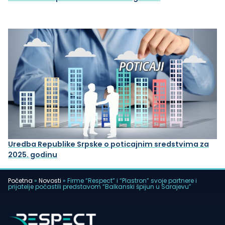
Uredba Republike Srpske o poticajnim sredstvima za
2025. godinu
Početna
»
Novosti
»
Firme “Respect” i “Plastron” svoje partnere i
prijatelje počastili predstavom “Balkanski špijun u Sarajevu”