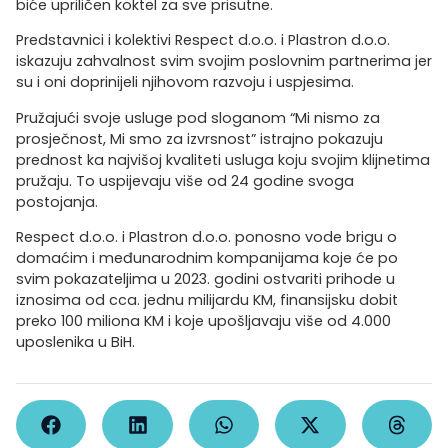
biće upriličen koktel za sve prisutne.
Predstavnici i kolektivi Respect d.o.o. i Plastron d.o.o.
iskazuju zahvalnost svim svojim poslovnim partnerima jer
su i oni doprinijeli njihovom razvoju i uspjesima.
Pružajući svoje usluge pod sloganom “Mi nismo za
prosječnost, Mi smo za izvrsnost” istrajno pokazuju
prednost ka najvišoj kvaliteti usluga koju svojim klijnetima
pružaju. To uspijevaju više od 24 godine svoga
postojanja.
Respect d.o.o. i Plastron d.o.o. ponosno vode brigu o
domaćim i međunarodnim kompanijama koje će po
svim pokazateljima u 2023. godini ostvariti prihode u
iznosima od cca. jednu milijardu KM, finansijsku dobit
preko 100 miliona KM i koje upošljavaju više od 4.000
uposlenika u BiH.