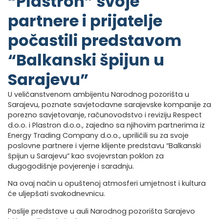
“Plastron” svoje
partnere i prijatelje
počastili predstavom
“Balkanski špijun u
Sarajevu”
U veličanstvenom ambijentu Narodnog pozorišta u
Sarajevu, poznate savjetodavne sarajevske kompanije za
porezno savjetovanje, računovodstvo i reviziju Respect
d.o.o. i Plastron d.o.o., zajedno sa njihovim partnerima iz
Energy Trading Company d.o.o., upriličili su za svoje
poslovne partnere i vjerne klijente predstavu “Balkanski
špijun u Sarajevu” kao svojevrstan poklon za
dugogodišnje povjerenje i saradnju.
Na ovaj način u opuštenoj atmosferi umjetnost i kultura
će uljepšati svakodnevnicu.
Poslije predstave u auli Narodnog pozorišta Sarajevo