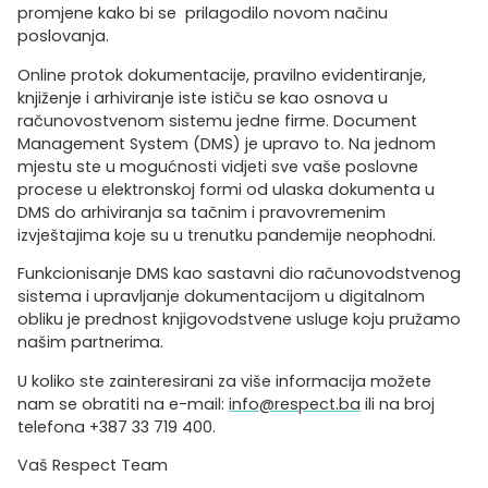
promjene kako bi se prilagodilo novom načinu
poslovanja.
Online protok dokumentacije, pravilno evidentiranje,
knjiženje i arhiviranje iste ističu se kao osnova u
računovostvenom sistemu jedne firme. Document
Management System (DMS) je upravo to. Na jednom
mjestu ste u mogućnosti vidjeti sve vaše poslovne
procese u elektronskoj formi od ulaska dokumenta u
DMS do arhiviranja sa tačnim i pravovremenim
izvještajima koje su u trenutku pandemije neophodni.
Funkcionisanje DMS kao sastavni dio računovodstvenog
sistema i upravljanje dokumentacijom u digitalnom
obliku je prednost knjigovodstvene usluge koju pružamo
našim partnerima.
U koliko ste zainteresirani za više informacija možete
nam se obratiti na e-mail:
info@respect.ba
ili na broj
telefona +387 33 719 400.
Vaš Respect Team