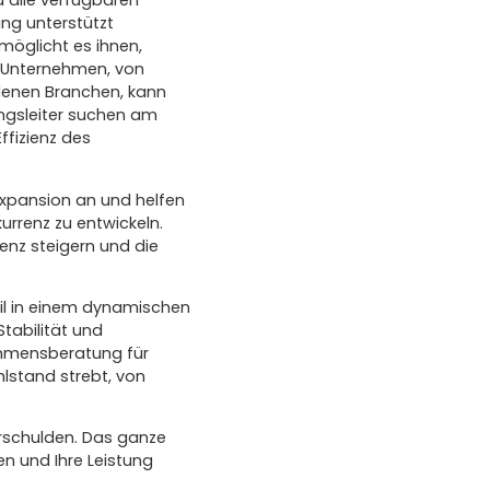
d alle verfügbaren
ung unterstützt
möglicht es ihnen,
es Unternehmen, von
denen Branchen, kann
ungsleiter suchen am
ffizienz des
xpansion an und helfen
rrenz zu entwickeln.
enz steigern und die
eil in einem dynamischen
Stabilität und
ehmensberatung für
lstand strebt, von
erschulden. Das ganze
en und Ihre Leistung