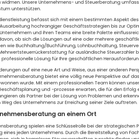
zu widmen. Unsere Unternehmens- und Steuerberatung umfasst
stum unterstützen.
dienstleistung befasst sich mit einem bestimmten Aspekt de
usarbeitung hochrangiger Geschäftsstrategien bis zur Optimi
 Unternehmern und ihren Teams eine breite Palette einflussrei
von, ob sich die Lösungen auf eine oder mehrere geschäftlic
ngen wie Buchhaltung/Buchführung, Lohnbuchhaltung, Steuerve
ehrwertsteuerrückerstattung für ausländische Steuerzahler b
e professionelle Lösung für Ihre geschäftlichen Herausforderu
orderungen auf eine neue Art und Weise, aus einer anderen Pers
rnehmensberatung bietet eine völlig neue Perspektive auf das
gewonnen wurde. Mit einem professionellen Team können unse
Geschäftsplanung und -prozesse erwarten, die für den Erfolg 
ngieren als Partner bei der Lösung von Problemen und erken
m Weg des Unternehmens zur Erreichung seiner Ziele auftreten.
rnehmensberatung an einem Ort
sberatung spielen eine Schlüsselrolle bei der strategischen 
g eines jeden Unternehmens. Durch die Bereitstellung von Fac