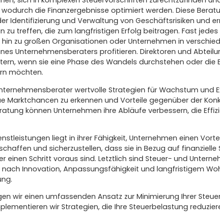
men, sich in komplexen Steuervorschriften zurechtzufinden un
n, wodurch die Finanzergebnisse optimiert werden. Diese Berat
r Identifizierung und Verwaltung von Geschäftsrisiken und er
 zu treffen, die zum langfristigen Erfolg beitragen. Fast jed
s hin zu großen Organisationen oder Unternehmen in verschie
nes Unternehmensberaters profitieren. Direktoren und Abteil
atern, wenn sie eine Phase des Wandels durchstehen oder die E
rn möchten.
Unternehmensberater wertvolle Strategien für Wachstum und E
e Marktchancen zu erkennen und Vorteile gegenüber der Konku
ratung können Unternehmen ihre Abläufe verbessern, die Effizi
nstleistungen liegt in ihrer Fähigkeit, Unternehmen einen Vort
haffen und sicherzustellen, dass sie in Bezug auf finanzielle 
inen Schritt voraus sind. Letztlich sind Steuer- und Untern
nach Innovation, Anpassungsfähigkeit und langfristigem Woh
ung.
lgen wir einen umfassenden Ansatz zur Minimierung Ihrer Steu
lementieren wir Strategien, die Ihre Steuerbelastung reduzier