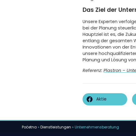
Das Ziel der Unt
Unsere Experten verfolg
bei der Planung steuerl
Hauptziel ist es, die Zu
entlang der gesamten W
Innovationen von der En
unsere hochqualifizierte
Planung und Lösung vo
Referenz:
Plastron – Un
Aktie
Početna
»
Dienstleistungen
»
Unternehmensberatung