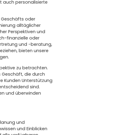
 auch personalisierte
s Geschäfts oder
erung alltäglicher
cher Perspektiven und
h-finanzielle oder
rtretung und -beratung,
eziehen, bieten unsere
ngen.
pektive zu betrachten.
 Geschäft, die durch
re Kunden Unterstützung
entscheidend sind.
nen und überwinden
Planung und
hwissen und Einblicken