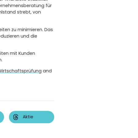
ternehmensberatung für
lstand strebt, von
eiten zu minimieren. Das
eduzieren und die
iten mit Kunden
n.
Wirtschaftsprüfung
and
Aktie