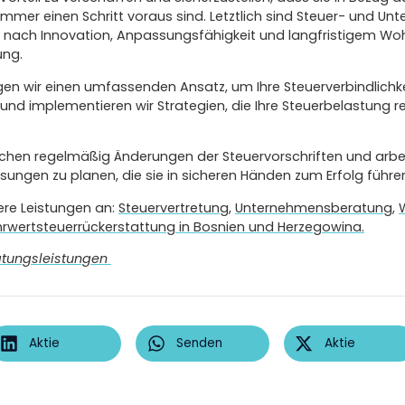
er einen Schritt voraus sind. Letztlich sind Steuer- und Un
nach Innovation, Anpassungsfähigkeit und langfristigem Woh
ung.
lgen wir einen umfassenden Ansatz, um Ihre Steuerverbindlichk
und implementieren wir Strategien, die Ihre Steuerbelastung r
chen regelmäßig Änderungen der Steuervorschriften und arbe
ngen zu planen, die sie in sicheren Händen zum Erfolg führe
ere Leistungen an:
Steuervertretung
,
Unternehmensberatung
,
hrwertsteuerrückerstattung in Bosnien und Herzegowina.
ratungsleistungen
Aktie
Senden
Aktie