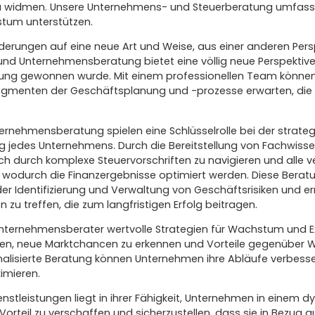
zu widmen. Unsere Unternehmens- und Steuerberatung umfasst
stum unterstützen.
orderungen auf eine neue Art und Weise, aus einer anderen Pers
nd Unternehmensberatung bietet eine völlig neue Perspektive
hrung gewonnen wurde. Mit einem professionellen Team könne
Segmenten der Geschäftsplanung und -prozesse erwarten, die f
rnehmensberatung spielen eine Schlüsselrolle bei der strate
g jedes Unternehmens. Durch die Bereitstellung von Fachwissen
ch durch komplexe Steuervorschriften zu navigieren und alle 
n, wodurch die Finanzergebnisse optimiert werden. Diese Berat
r Identifizierung und Verwaltung von Geschäftsrisiken und er
 zu treffen, die zum langfristigen Erfolg beitragen.
nternehmensberater wertvolle Strategien für Wachstum und E
en, neue Marktchancen zu erkennen und Vorteile gegenüber 
alisierte Beratung können Unternehmen ihre Abläufe verbessern
imieren.
enstleistungen liegt in ihrer Fähigkeit, Unternehmen in einem
rteil zu verschaffen und sicherzustellen, dass sie in Bezug auf 