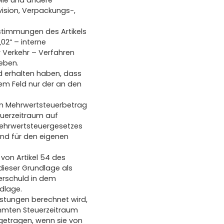
ölle und andere
vision, Verpackungs-,
stimmungen des Artikels
02“ – interne
 Verkehr – Verfahren
geben.
id erhalten haben, dass
em Feld nur der an den
ten Mehrwertsteuerbetrag
euerzeitraum auf
Mehrwertsteuergesetzes
und für den eigenen
von Artikel 54 des
dieser Grundlage als
uerschuld in dem
dlage.
istungen berechnet wird,
immten Steuerzeitraum
ngetragen, wenn sie von