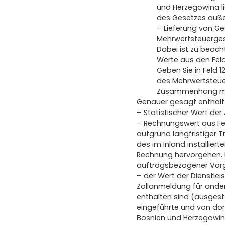
und Herzegowina li
des Gesetzes auße
– Lieferung von Ge
Mehrwertsteuerges
Dabei ist zu beac
Werte aus den Feld
Geben Sie in Feld 
des Mehrwertsteue
Zusammenhang mit
Genauer gesagt enthält 
– Statistischer Wert de
– Rechnungswert aus Fel
aufgrund langfristiger 
des im Inland installie
Rechnung hervorgehen. D
auftragsbezogener Vorgä
– der Wert der Dienstlei
Zollanmeldung für ander
enthalten sind (ausgeste
eingeführte und von dor
Bosnien und Herzegowina