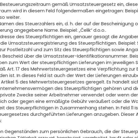
n Besteuerungszeitraum gemäß Umsatzsteuergesetz ein, diese
raum wird in diesem Feld folgendermaßen eingetragen: Beispiel
so weiter.
 Namen des Steuerzahlers ein, d. h. der auf der Bescheinigung
erung angegebene Name. Beispiel: „Čelik“ d.o.o..
 Adresse des Steuerpflichtigen ein, genauer gesagt die Angab
ie Umsatzsteuerregistrierung des Steuerpflichtigen. Beispiel: 
zur Postleitzahl und zum Sitz des Steuerpflichtigen sowie Ang
Bescheid über die Umsatzsteuer-Identifikationsnummer. Beisp
ben zum Wert der steuerpflichtigen Lieferungen im jeweiligen S
mäß Art. 17 des Mehrwertsteuergesetzes eine Verpflichtung zur
n ist. In dieses Feld ist auch der Wert der Lieferungen einzub
 Artikel 5 des Mehrwertsteuergesetzes geregelt. Es handelt si
nternehmensvermögen des Steuerpflichtigen gehören und die d
 private Zwecke seiner Arbeitnehmer verwendet oder wenn der 
ch oder gegen eine ermäßigte Gebühr veräußert oder die War
eit des Steuerpflichtigen in Zusammenhang stehen. In Feld 11 
teuergesetzes durchgeführten Lieferungen anzugeben. Dieser Ar
:
on Gegenständen zum persönlichen Gebrauch, die der Steuerp