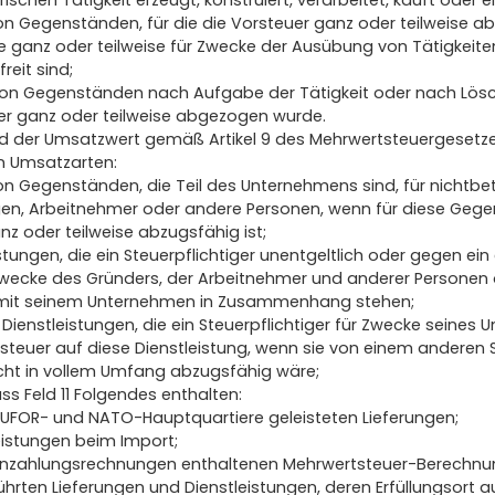
schen Tätigkeit erzeugt, konstruiert, verarbeitet, kauft oder ei
n Gegenständen, für die die Vorsteuer ganz oder teilweise 
ge ganz oder teilweise für Zwecke der Ausübung von Tätigkeite
reit sind;
on Gegenständen nach Aufgabe der Tätigkeit oder nach Lösch
uer ganz oder teilweise abgezogen wurde.
rd der Umsatzwert gemäß Artikel 9 des Mehrwertsteuergesetze
n Umsatzarten:
n Gegenständen, die Teil des Unternehmens sind, für nichtbet
igen, Arbeitnehmer oder andere Personen, wenn für diese Geg
z oder teilweise abzugsfähig ist;
stungen, die ein Steuerpflichtiger unentgeltlich oder gegen ein
 Zwecke des Gründers, der Arbeitnehmer und anderer Personen
ht mit seinem Unternehmen in Zusammenhang stehen;
 Dienstleistungen, die ein Steuerpflichtiger für Zwecke seines 
teuer auf diese Dienstleistung, wenn sie von einem anderen S
icht in vollem Umfang abzugsfähig wäre;
s Feld 11 Folgendes enthalten:
EUFOR- und NATO-Hauptquartiere geleisteten Lieferungen;
eistungen beim Import;
 Anzahlungsrechnungen enthaltenen Mehrwertsteuer-Berechnu
hrten Lieferungen und Dienstleistungen, deren Erfüllungsort 