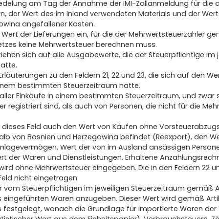
redelung am Tag der Annahme der IMI-Zollanmeldung für die a
en, der Wert des im Inland verwendeten Materials und der Wert
owina angefallener Kosten.
 Wert der Lieferungen ein, für die der Mehrwertsteuerzahler ge
tzes keine Mehrwertsteuer berechnen muss.
beziehen sich auf alle Ausgabewerte, die der Steuerpflichtige im 
atte.
rläuterungen zu den Feldern 21, 22 und 23, die sich auf den We
 einem bestimmten Steuerzeitraum hatte.
t aller Einkäufe in einem bestimmten Steuerzeitraum, und zwar
r registriert sind, als auch von Personen, die nicht für die Mehr
 dieses Feld auch den Wert von Käufen ohne Vorsteuerabzugs
alb von Bosnien und Herzegowina befindet (Reexport), den W
 Anlagevermögen, Wert der von im Ausland ansässigen Person
rt der Waren und Dienstleistungen. Erhaltene Anzahlungsrech
 wird ohne Mehrwertsteuer eingegeben. Die in den Feldern 22 
eld nicht eingetragen.
der vom Steuerpflichtigen im jeweiligen Steuerzeitraum gemäß Art
eingeführten Waren anzugeben. Dieser Wert wird gemäß Artik
 festgelegt, wonach die Grundlage für importierte Waren de