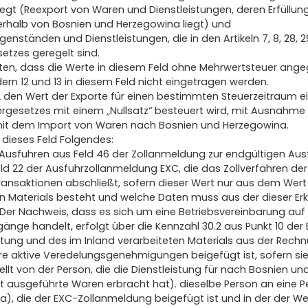
egt (Reexport von Waren und Dienstleistungen, deren Erfüllung
rhalb von Bosnien und Herzegowina liegt) und
genständen und Dienstleistungen, die in den Artikeln 7, 8, 28, 
etzes geregelt sind.
hten, dass die Werte in diesem Feld ohne Mehrwertsteuer ang
ern 12 und 13 in diesem Feld nicht eingetragen werden.
12 den Wert der Exporte für einen bestimmten Steuerzeitraum ei
rgesetzes mit einem „Nullsatz“ besteuert wird, mit Ausnahme 
 dem Import von Waren nach Bosnien und Herzegowina.
dieses Feld Folgendes:
r Ausfuhren aus Feld 46 der Zollanmeldung zur endgültigen Aus
d 22 der Ausfuhrzollanmeldung EXC, die das Zollverfahren der
Transaktionen abschließt, sofern dieser Wert nur aus dem Wert
rten Materials besteht und welche Daten muss aus der dieser E
er Nachweis, dass es sich um eine Betriebsvereinbarung auf 
nge handelt, erfolgt über die Kennzahl 30.2 aus Punkt 10 der 
stung und des im Inland verarbeiteten Materials aus der Rechn
e aktive Veredelungsgenehmigungen beigefügt ist, sofern sie
llt von der Person, die die Dienstleistung für nach Bosnien u
t ausgeführte Waren erbracht hat). dieselbe Person an eine Pe
), die der EXC-Zollanmeldung beigefügt ist und in der der We