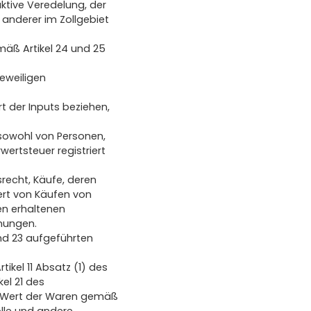
ktive Veredelung, der
 anderer im Zollgebiet
mäß Artikel 24 und 25
jeweiligen
rt der Inputs beziehen,
 sowohl von Personen,
wertsteuer registriert
recht, Käufe, deren
ert von Käufen von
en erhaltenen
nungen.
und 23 aufgeführten
ikel 11 Absatz (1) des
el 21 des
r Wert der Waren gemäß