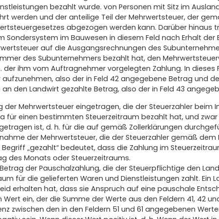
stleistungen bezahlt wurde. von Personen mit Sitz im Ausla
hrt werden und der anteilige Teil der Mehrwertsteuer, der 
wertsteuergesetzes abgezogen werden kann. Darüber hinaus t
m Sondersystem im Bauwesen in diesem Feld nach Erhalt der 
wertsteuer auf die Ausgangsrechnungen des Subunternehmer
snummer des Subunternehmers bezahlt hat, den Mehrwertsteue
. der ihm vom Auftragnehmer vorgelegten Zahlung. In dieses Fe
 aufzunehmen, also der in Feld 42 angegebene Betrag und de
n den Landwirt gezahlte Betrag, also der in Feld 43 angege
rag der Mehrwertsteuer eingetragen, die der Steuerzahler beim
 für einen bestimmten Steuerzeitraum bezahlt hat, und zwar n
ngetragen ist, d. h. für die auf gemäß Zollerklärungen durchgef
snahme der Mehrwertsteuer, die der Steuerzahler gemäß dem
 Begriff „gezahlt“ bedeutet, dass die Zahlung im Steuerzeitraum
Tag des Monats oder Steuerzeitraums.
 Betrag der Pauschalzahlung, die der Steuerpflichtige den Land
m für die gelieferten Waren und Dienstleistungen zahlt. Ein La
eid erhalten hat, dass sie Anspruch auf eine pauschale Entsc
n Wert ein, der die Summe der Werte aus den Feldern 41, 42 und
erenz zwischen den in den Feldern 51 und 61 angegebenen Werte