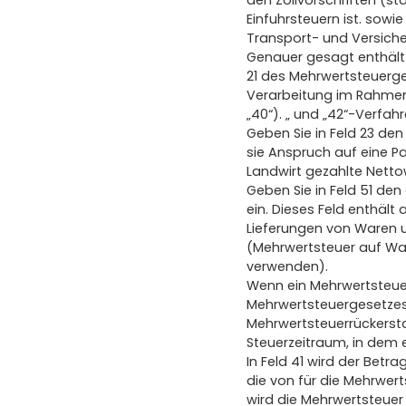
den Zollvorschriften (st
Einfuhrsteuern ist. sow
Transport- und Versiche
Genauer gesagt enthält
21 des Mehrwertsteuerge
Verarbeitung im Rahmen 
„40“). „ und „42“-Verfa
Geben Sie in Feld 23 de
sie Anspruch auf eine P
Landwirt gezahlte Nettow
Geben Sie in Feld 51 de
ein. Dieses Feld enthäl
Lieferungen von Waren u
(Mehrwertsteuer auf War
verwenden).
Wenn ein Mehrwertsteuer
Mehrwertsteuergesetzes 
Mehrwertsteuerrückersta
Steuerzeitraum, in dem 
In Feld 41 wird der Betr
die von für die Mehrwer
wird die Mehrwertsteuer