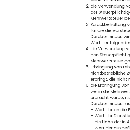
seiner unternehmeri
die Verwendung vo
der Steuerpflichti
Mehrwertsteuer bef
Zurückbehaltung v
für die die Vorste
Darüber hinaus wi
Wert der folgende
die Verwendung vo
den Steuerpflicht
Mehrwertsteuer gan
Erbringung von Lei
nichtbetriebliche
erbringt, die nic
die Erbringung von
wenn die Mehrwerts
erbracht würde, n
Darüber hinaus mus
– Wert der an die 
– Wert der Dienstl
– die Höhe der in
– Wert der ausgefü