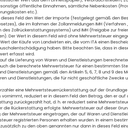
atistischer Wert aus dem Einheitspapier), Verbrauchsteuern, Z
ie sonstige öffentliche Einnahmen, sämtliche Nebenkosten (Pro
rungskosten etc.).
 dieses Feld den Wert der Importe (festgelegt gemäß den Be
setzes), die im Rahmen der Zollanmeldungen IMH (Verfahren „
des Zollrückerstattungssystems) und IMH (Freigabe zur freier
hren). Der Wert in diesem Feld wird ohne Mehrwertsteuer einge
n Wert der Käufe von Landwirten ein, die vom ITA einen Besche
auschalentschädigung haben. Bitte beachten Sie, dass in dies
ert erfasst wird.
n auf die Lieferung von Waren und Dienstleistungen berechne
t auch die berechnete Mehrwertsteuer für einen bestimmten St
nd Dienstleistungen gemäß den Artikeln 5, 6, 7, 8 und 9 des 
en und Dienstleistungen, die für nicht geschäftliche Zwecke 
zahler eine Mehrwertsteuerrückerstattung auf der Grundlage 
vornimmt, reduziert er in diesem Feld den Betrag, den er auf 
ttung zurückgezahlt hat, d. h. er reduziert seine Mehrwertste
er die Rückerstattung erfolgte. Mehrwertsteuer auf dieser Grun
ag der Mehrwertsteuer eingetragen, der auf Waren und Dienstle
tsteuer registrierten Personen erhalten wurden. In einem best
 zusätzlich zu den oben genannten nur dann in dieses Feld ei